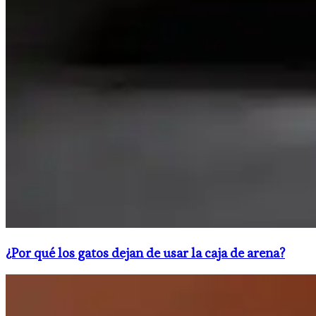
¿Por qué los gatos dejan de usar la caja de arena?