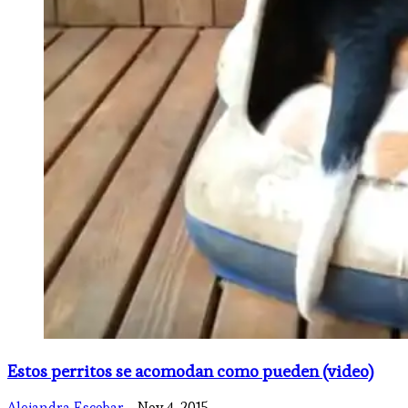
Estos perritos se acomodan como pueden (video)
Alejandra Escobar
- Nov 4, 2015