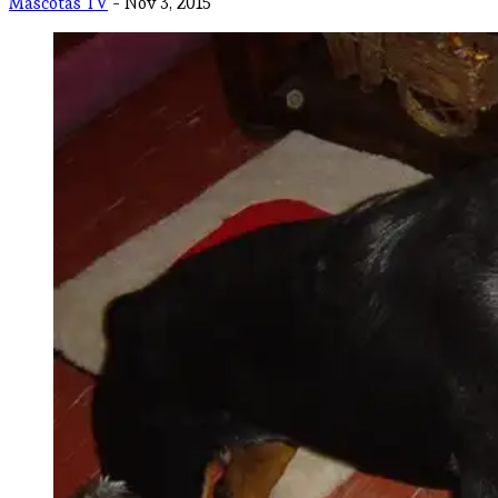
Mascotas TV
- Nov 3, 2015