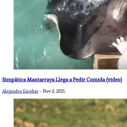
Simpática Mantarraya Llega a Pedir Comida (video)
Alejandra Escobar
- Nov 2, 2015