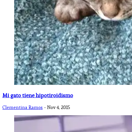
Mi gato tiene hipotiroidismo
Clementina Ramos
- Nov 4, 2015