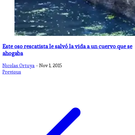
​Este oso rescatista le salvó la vida a un cuervo que se
ahogaba
Nicolas Ortuya
- Nov 1, 2015
Previous