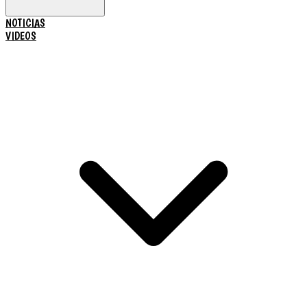
NOTICIAS
VIDEOS