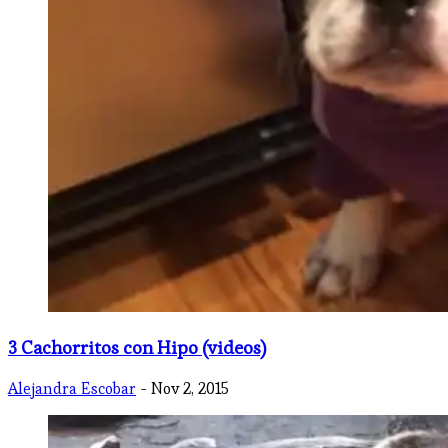
3 Cachorritos con Hipo (videos)
Alejandra Escobar
- Nov 2, 2015