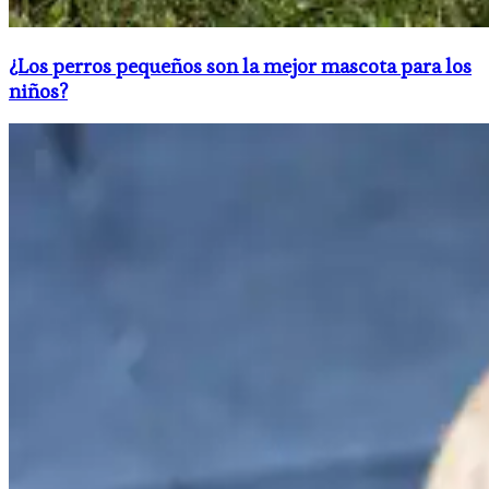
​¿Los perros pequeños son la mejor mascota para los
niños?