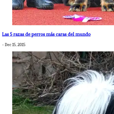
Las 5 razas de perros más caras del mundo
- Dec 15, 2015