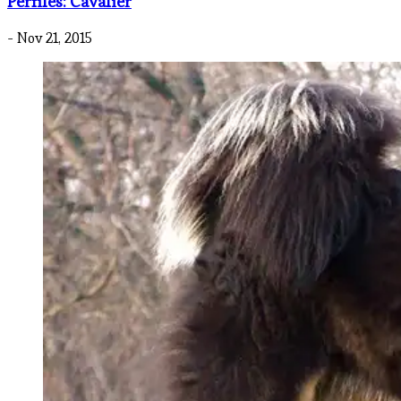
Perfiles: Cavalier
- Nov 21, 2015