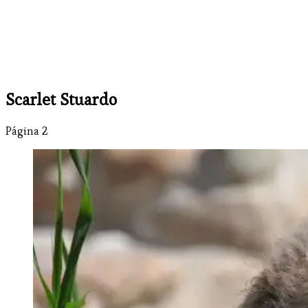
Scarlet Stuardo
Página 2