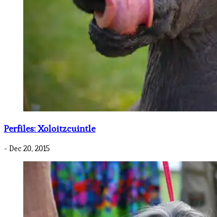
Perfiles: Xoloitzcuintle
- Dec 20, 2015