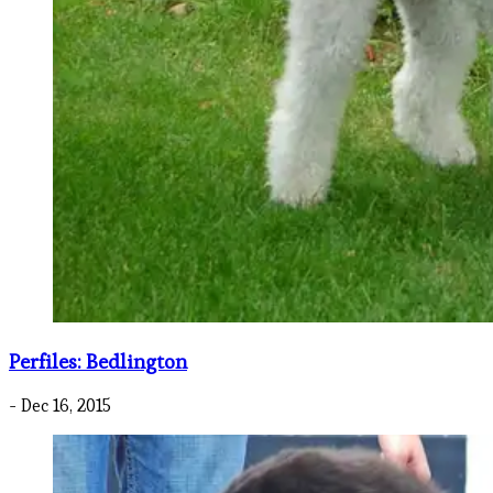
Perfiles: Bedlington
- Dec 16, 2015