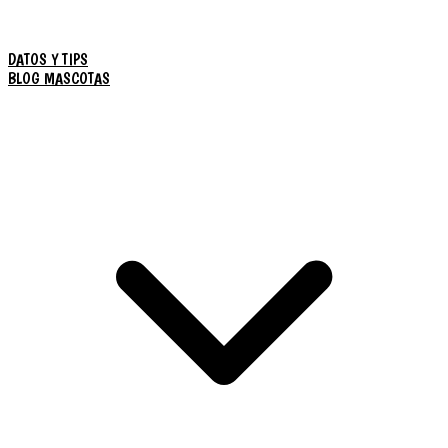
DATOS Y TIPS
BLOG MASCOTAS