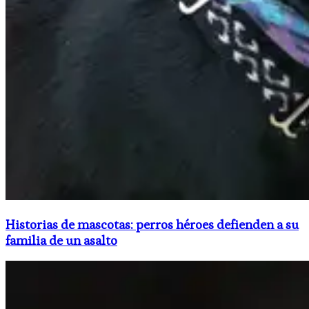
Historias de mascotas: perros héroes defienden a su
familia de un asalto