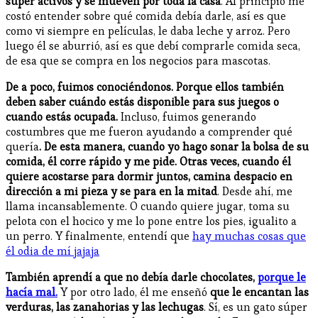
súper activos y se mueven por toda la casa
. Al principio me
costó entender sobre qué comida debía darle, así es que
como vi siempre en películas, le daba leche y arroz. Pero
luego él se aburrió, así es que debí comprarle comida seca,
de esa que se compra en los negocios para mascotas.
De a poco, fuimos conociéndonos. Porque ellos también
deben saber cuándo estás disponible para sus juegos o
cuando estás ocupada.
Incluso, fuimos generando
costumbres que me fueron ayudando a comprender qué
quería
. De esta manera, cuando yo hago sonar la bolsa de su
comida, él corre rápido y me pide. Otras veces, cuando él
quiere acostarse para dormir juntos, camina despacio en
dirección a mi pieza y se para en la mitad
. Desde ahí, me
llama incansablemente. O cuando quiere jugar, toma su
pelota con el hocico y me lo pone entre los pies, igualito a
un perro. Y finalmente, entendí que
hay muchas cosas que
él odia de mí jajaja
También aprendí a que no debía darle chocolates,
porque le
hacía mal.
Y por otro lado, él me enseñó
que le encantan las
verduras, las zanahorias y las lechugas
. Sí, es un gato súper