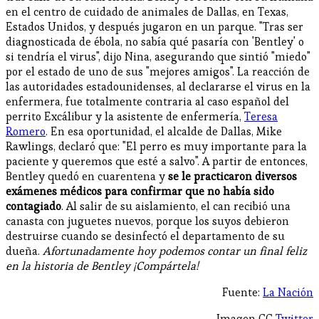
en el centro de cuidado de animales de Dallas, en Texas,
Estados Unidos, y después jugaron en un parque. "Tras ser
diagnosticada de ébola, no sabía qué pasaría con 'Bentley' o
si tendría el virus", dijo Nina, asegurando que sintió "miedo"
por el estado de uno de sus "mejores amigos". La reacción de
las autoridades estadounidenses, al declararse el virus en la
enfermera, fue totalmente contraria al caso español del
perrito Excálibur y la asistente de enfermería,
Teresa
Romero
. En esa oportunidad, el alcalde de Dallas, Mike
Rawlings, declaró que: "El perro es muy importante para la
paciente y queremos que esté a salvo". A partir de entonces,
Bentley quedó en cuarentena y
se le practicaron diversos
exámenes médicos para confirmar que no había sido
contagiado
. Al salir de su aislamiento, el can recibió una
canasta con juguetes nuevos, porque los suyos debieron
destruirse cuando se desinfectó el departamento de su
dueña.
Afortunadamente hoy podemos contar un final feliz
en la historia de Bentley ¡Compártela!
Fuente:
La Nación
Imagen CC
Twitter