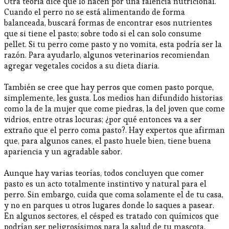
Otra teoría dice que lo hacen por una falencia nutricional.
Cuando el perro no se está alimentando de forma
balanceada, buscará formas de encontrar esos nutrientes
que si tiene el pasto; sobre todo si el can solo consume
pellet. Si tu perro come pasto y no vomita, esta podría ser la
razón. Para ayudarlo, algunos veterinarios recomiendan
agregar vegetales cocidos a su dieta diaria.
También se cree que hay perros que comen pasto porque,
simplemente, les gusta. Los medios han difundido historias
como la de la mujer que come piedras, la del joven que come
vidrios, entre otras locuras; ¿por qué entonces va a ser
extraño que el perro coma pasto?. Hay expertos que afirman
que, para algunos canes, el pasto huele bien, tiene buena
apariencia y un agradable sabor.
Aunque hay varias teorías, todos concluyen que comer
pasto es un acto totalmente instintivo y natural para el
perro. Sin embargo, cuida que coma solamente el de tu casa,
y no en parques u otros lugares donde lo saques a pasear.
En algunos sectores, el césped es tratado con químicos que
podrían ser peligrosísimos para la salud de tu mascota.