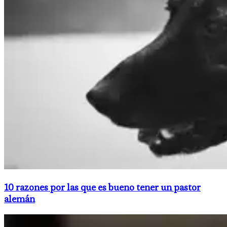
10 razones por las que es bueno tener un pastor
alemán