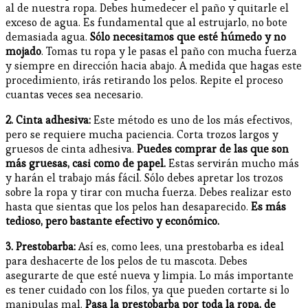
al de nuestra ropa. Debes humedecer el paño y quitarle el
exceso de agua. Es fundamental que al estrujarlo, no bote
demasiada agua.
Sólo necesitamos que esté húmedo y no
mojado
. Tomas tu ropa y le pasas el paño con mucha fuerza
y siempre en dirección hacia abajo. A medida que hagas este
procedimiento, irás retirando los pelos. Repite el proceso
cuantas veces sea necesario.
2. Cinta adhesiva:
Este método es uno de los más efectivos,
pero se requiere mucha paciencia. Corta trozos largos y
gruesos de cinta adhesiva.
Puedes comprar de las que son
más gruesas, casi como de papel.
Estas servirán mucho más
y harán el trabajo más fácil. Sólo debes apretar los trozos
sobre la ropa y tirar con mucha fuerza. Debes realizar esto
hasta que sientas que los pelos han desaparecido.
Es más
tedioso, pero bastante efectivo y económico.
3.
Prestobarba:
Así es, como lees, una prestobarba es ideal
para deshacerte de los pelos de tu mascota. Debes
asegurarte de que esté nueva y limpia. Lo más importante
es tener cuidado con los filos, ya que pueden cortarte si lo
manipulas mal.
Pasa la prestobarba por toda la ropa, de