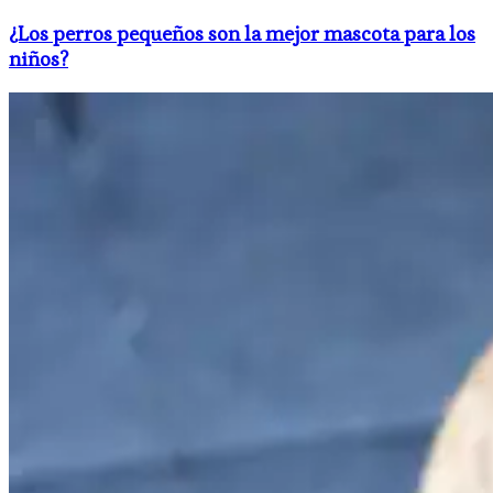
​¿Los perros pequeños son la mejor mascota para los
niños?