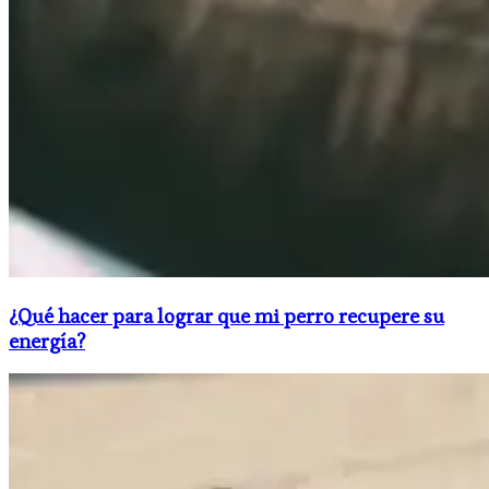
¿Qué hacer para lograr que mi perro recupere su
energía?