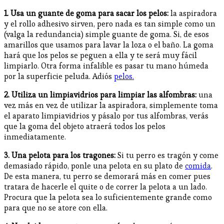
1. Usa un guante de goma para sacar los pelos:
la aspiradora
y el rollo adhesivo sirven, pero nada es tan simple como un
(valga la redundancia) simple guante de goma. Si, de esos
amarillos que usamos para lavar la loza o el baño. La goma
hará que los pelos se peguen a ella y te será muy fácil
limpiarlo. Otra forma infalible es pasar tu mano húmeda
por la superficie peluda. Adiós
pelos.
2. Utiliza un limpiavidrios para limpiar las alfombras:
una
vez más en vez de utilizar la aspiradora, simplemente toma
el aparato limpiavidrios y pásalo por tus alfombras, verás
que la goma del objeto atraerá todos los pelos
inmediatamente.
3. Una pelota para los tragones:
Si tu perro es tragón y come
demasiado rápido, ponle una pelota en su plato de
comida
.
De esta manera, tu perro se demorará más en comer pues
tratara de hacerle el quite o de correr la pelota a un lado.
Procura que la pelota sea lo suficientemente grande como
para que no se atore con ella.