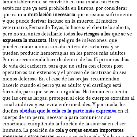
lamentablemente se convirtió en una moda con fines
estéticos que ya está prohibida en Europa, por considerar
que es una
mutilación inecesaria
que ocasiona sufrimiento
y que puede derivar incluso en la muerte. El médico
veterinario, Fernando Toyos, lo hace si el cliente lo solicita,
pero no sin antes detallarle todos
los riesgos a los que se ve
expuesta la mascota
. Hay peligro de infecciones, que
pueden matar a una camada entera de cachorros y se
pueden producir hemorragias en los perros más adultos.
Por eso recomienda hacerlo dentro de los 15 primeros días
de vida del cachorro, para que no sufra con efectos post
operatorios tan extensos y el proceso de cicatrización sea
menos doloroso. En el caso de las orejas, recomiendan
hacerlo cuando el perro ya es adulto y el cartílago está
formado, para que se vean erguidas. No toman en cuenta
que las orejas largas, protegen al oído de cuerpos extraños al
canal auditivo y eso evita enfermedades. Y por moda, los
dueños
olvidan que la cola es la parte más expresiva
en el
cuerpo de un perro, necesaria para comunicar sus
emociones, cumpliendo la función de la sonrisa en el ser
humano. La posición de
cola y orejas envian importates
mensajes a otros perros
para su socialización. Y a la mayoría