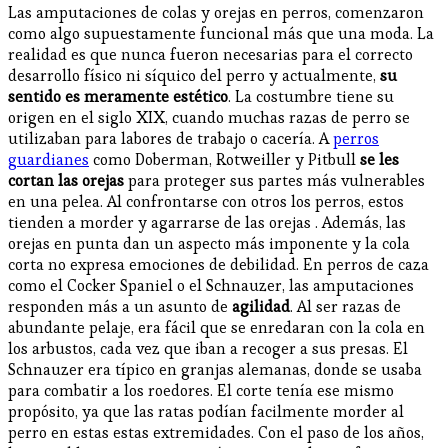
Las amputaciones de colas y orejas en perros, comenzaron
como algo supuestamente funcional más que una moda. La
realidad es que nunca fueron necesarias para el correcto
desarrollo físico ni síquico del perro y actualmente,
su
sentido es meramente estético
. La costumbre tiene su
origen en el siglo XIX, cuando muchas razas de perro se
utilizaban para labores de trabajo o cacería. A
perros
guardianes
como Doberman, Rotweiller y Pitbull
se les
cortan las orejas
para proteger sus partes más vulnerables
en una pelea. Al confrontarse con otros los perros, estos
tienden a morder y agarrarse de las orejas . Además, las
orejas en punta dan un aspecto más imponente y la cola
corta no expresa emociones de debilidad. En perros de caza
como el Cocker Spaniel o el Schnauzer, las amputaciones
responden más a un asunto de
agilidad
. Al ser razas de
abundante pelaje, era fácil que se enredaran con la cola en
los arbustos, cada vez que iban a recoger a sus presas. El
Schnauzer era típico en granjas alemanas, donde se usaba
para combatir a los roedores. El corte tenía ese mismo
propósito, ya que las ratas podían facilmente morder al
perro en estas estas extremidades. Con el paso de los años,