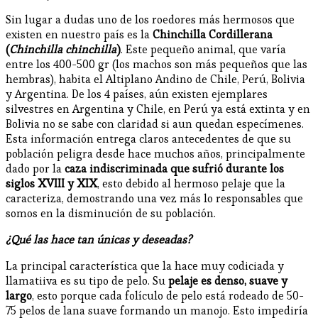
Sin lugar a dudas uno de los roedores más hermosos que
existen en nuestro país es la
Chinchilla Cordillerana
(
Chinchilla chinchilla
)
. Este pequeño animal, que varía
entre los 400-500 gr (los machos son más pequeños que las
hembras), habita el Altiplano Andino de Chile, Perú, Bolivia
y Argentina. De los 4 países, aún existen ejemplares
silvestres en Argentina y Chile, en Perú ya está extinta y en
Bolivia no se sabe con claridad si aun quedan especímenes.
Esta información entrega claros antecedentes de que su
población peligra desde hace muchos años, principalmente
dado por la
caza indiscriminada que sufrió durante los
siglos XVIII y XIX
, esto debido al hermoso pelaje que la
caracteriza, demostrando una vez más lo responsables que
somos en la disminución de su población.
¿Qué las hace tan únicas y deseadas?
La principal característica que la hace muy codiciada y
llamatiiva es su tipo de pelo. Su
pelaje es denso, suave y
largo
, esto porque cada folículo de pelo está rodeado de 50-
75 pelos de lana suave formando un manojo. Esto impediría