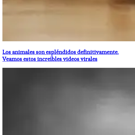
Los animales son espléndidos definitivamente.
Veamos estos increíbles videos virales