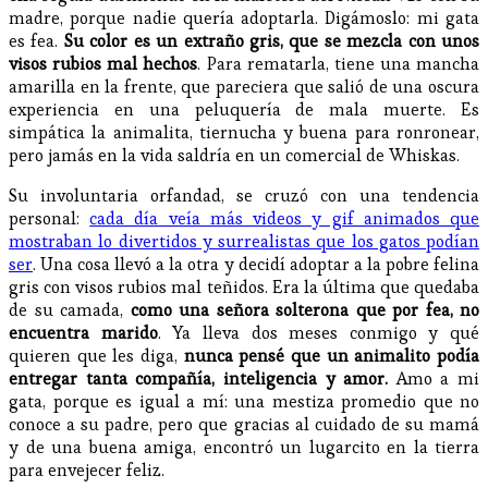
madre, porque nadie quería adoptarla. Digámoslo: mi gata
es fea.
Su color es un extraño gris, que se mezcla con unos
visos rubios mal hechos
. Para rematarla, tiene una mancha
amarilla en la frente, que pareciera que salió de una oscura
experiencia en una peluquería de mala muerte. Es
simpática la animalita, tiernucha y buena para ronronear,
pero jamás en la vida saldría en un comercial de Whiskas.
Su involuntaria orfandad, se cruzó con una tendencia
personal:
cada día veía más videos y gif animados que
mostraban lo divertidos y surrealistas que los gatos podían
ser
. Una cosa llevó a la otra y decidí adoptar a la pobre felina
gris con visos rubios mal teñidos. Era la última que quedaba
de su camada,
como una señora solterona que por fea, no
encuentra marido
. Ya lleva dos meses conmigo y qué
quieren que les diga,
nunca pensé que un animalito podía
entregar tanta compañía, inteligencia y amor.
Amo a mi
gata, porque es igual a mí: una mestiza promedio que no
conoce a su padre, pero que gracias al cuidado de su mamá
y de una buena amiga, encontró un lugarcito en la tierra
para envejecer feliz.