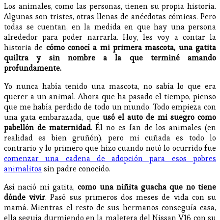
Los animales, como las personas, tienen su propia historia.
Algunas son tristes, otras llenas de anécdotas cómicas. Pero
todas se cuentan, en la medida en que hay una persona
alrededor para poder narrarla. Hoy, les voy a contar la
historia de
cómo conocí a mi primera mascota, una gatita
quiltra y sin nombre a la que terminé amando
profundamente.
Yo nunca había tenido una mascota, no sabía lo que era
querer a un animal. Ahora que ha pasado el tiempo, pienso
que me había perdido de todo un mundo. Todo empieza con
una gata embarazada, que
usó el auto de mi suegro como
pabellón de maternidad
. Él no es fan de los animales (en
realidad es bien gruñón), pero mi cuñada es todo lo
contrario y lo primero que hizo cuando notó lo ocurrido fue
comenzar una cadena de adopción para esos pobres
animalitos
sin padre conocido.
Así nació mi gatita,
como una niñita guacha que no tiene
dónde vivir
. Pasó sus primeros dos meses de vida con su
mamá. Mientras el resto de sus hermanos conseguía casa,
ella seguía durmiendo en la maletera del Nissan V16 con su