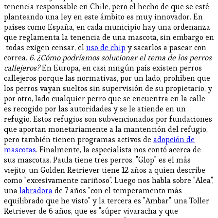
tenencia responsable en Chile, pero el hecho de que se esté
planteando una ley en este ámbito es muy innovador. En
países como España, en cada municipio hay una ordenanza
que reglamenta la tenencia de una mascota, sin embargo en
todas exigen censar, el
uso de chip
y sacarlos a pasear con
correa.
6. ¿Cómo podríamos solucionar el tema de los perros
callejeros?
En Europa, en casi ningún país existen perros
callejeros porque las normativas, por un lado, prohíben que
los perros vayan sueltos sin supervisión de su propietario, y
por otro, lado cualquier perro que se encuentra en la calle
es recogido por las autoridades y se le atiende en un
refugio. Estos refugios son subvencionados por fundaciones
que aportan monetariamente a la mantención del refugio,
pero también tienen programas activos de
adopción de
mascotas
. Finalmente, la especialista nos contó acerca de
sus mascotas. Paula tiene tres perros, "Glop" es el más
viejito, un Golden Retriever tiene 12 años a quien describe
como "excesivamente cariñoso". Luego nos habla sobre "Alea",
una
labradora
de 7 años "con el temperamento más
equilibrado que he visto" y la tercera es "Ambar", una Toller
Retriever de 6 años, que es "súper vivaracha y que