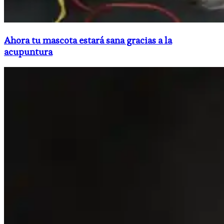
Ahora tu mascota estará sana gracias a la
acupuntura