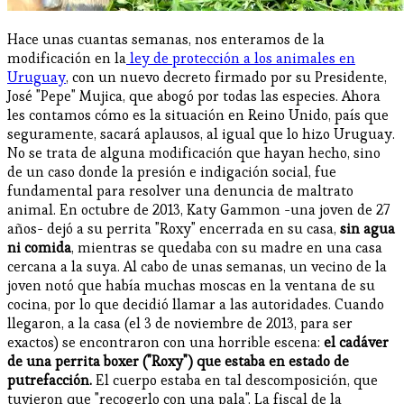
Hace unas cuantas semanas, nos enteramos de la
modificación en la
ley de protección a los animales en
Uruguay
, con un nuevo decreto firmado por su Presidente,
José "Pepe" Mujica, que abogó por todas las especies. Ahora
les contamos cómo es la situación en Reino Unido, país que
seguramente, sacará aplausos, al igual que lo hizo Uruguay.
No se trata de alguna modificación que hayan hecho, sino
de un caso donde la presión e indigación social, fue
fundamental para resolver una denuncia de maltrato
animal. En octubre de 2013, Katy Gammon -una joven de 27
años- dejó a su perrita "Roxy" encerrada en su casa,
sin agua
ni comida
, mientras se quedaba con su madre en una casa
cercana a la suya. Al cabo de unas semanas, un vecino de la
joven notó que había muchas moscas en la ventana de su
cocina, por lo que decidió llamar a las autoridades. Cuando
llegaron, a la casa (el 3 de noviembre de 2013, para ser
exactos) se encontraron con una horrible escena:
el cadáver
de una perrita boxer ("Roxy") que estaba en estado de
putrefacción.
El cuerpo estaba en tal descomposición, que
tuvieron que "recogerlo con una pala". La fiscal de la