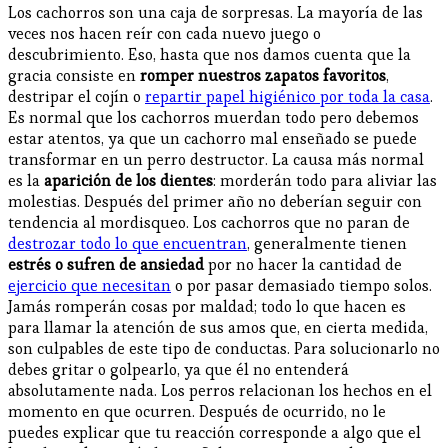
Los cachorros son una caja de sorpresas. La mayoría de las
veces nos hacen reír con cada nuevo juego o
descubrimiento. Eso, hasta que nos damos cuenta que la
gracia consiste en
romper nuestros zapatos favoritos
,
destripar el cojín o
repartir papel higiénico por toda la casa
.
Es normal que los cachorros muerdan todo pero debemos
estar atentos, ya que un cachorro mal enseñado se puede
transformar en un perro destructor. La causa más normal
es la
aparición de los dientes
: morderán todo para aliviar las
molestias. Después del primer año no deberían seguir con
tendencia al mordisqueo. Los cachorros que no paran de
destrozar todo lo que encuentran
, generalmente tienen
estrés o sufren de ansiedad
por no hacer la cantidad de
ejercicio que necesitan
o por pasar demasiado tiempo solos.
Jamás romperán cosas por maldad; todo lo que hacen es
para llamar la atención de sus amos que, en cierta medida,
son culpables de este tipo de conductas. Para solucionarlo no
debes gritar o golpearlo, ya que él no entenderá
absolutamente nada. Los perros relacionan los hechos en el
momento en que ocurren. Después de ocurrido, no le
puedes explicar que tu reacción corresponde a algo que el