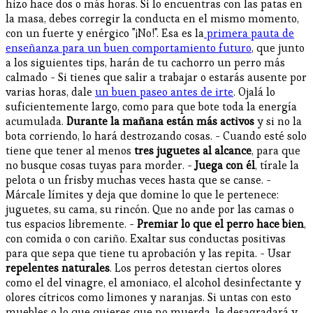
hizo hace dos o más horas. Si lo encuentras con las patas en
la masa, debes corregir la conducta en el mismo momento,
con un fuerte y enérgico "¡No!". Esa es la
primera pauta de
enseñanza para un buen comportamiento futuro
, que junto
a los siguientes tips, harán de tu cachorro un perro más
calmado - Si tienes que salir a trabajar o estarás ausente por
varias horas, dale
un buen paseo antes de irte
. Ojalá lo
suficientemente largo, como para que bote toda la energía
acumulada.
Durante la mañana están más activos
y si no la
bota corriendo, lo hará destrozando cosas. - Cuando esté solo
tiene que tener al menos
tres juguetes al alcance
, para que
no busque cosas tuyas para morder. -
Juega con él
, tírale la
pelota o un frisby muchas veces hasta que se canse. -
Márcale límites y deja que domine lo que le pertenece:
juguetes, su cama, su rincón. Que no ande por las camas o
tus espacios libremente. -
Premiar lo que el perro hace bien
,
con comida o con cariño. Exaltar sus conductas positivas
para que sepa que tiene tu aprobación y las repita. - Usar
repelentes naturales
. Los perros detestan ciertos olores
como el del vinagre, el amoniaco, el alcohol desinfectante y
olores cítricos como limones y naranjas. Si untas con esto
muebles o lo que quieres que no muerda, le desagradará y