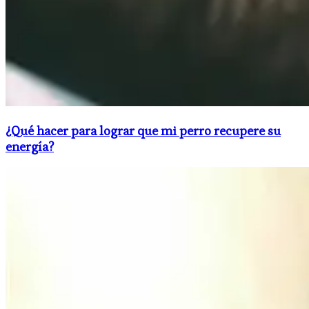
¿Qué hacer para lograr que mi perro recupere su
energía?