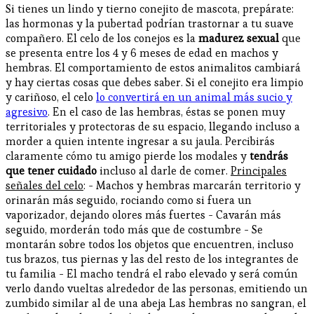
Si tienes un lindo y tierno conejito de mascota, prepárate:
las hormonas y la pubertad podrían trastornar a tu suave
compañero. El celo de los conejos es la
madurez sexual
que
se presenta entre los 4 y 6 meses de edad en machos y
hembras. El comportamiento de estos animalitos cambiará
y hay ciertas cosas que debes saber. Si el conejito era limpio
y cariñoso, el celo
lo convertirá en un animal más sucio y
agresivo
. En el caso de las hembras, éstas se ponen muy
territoriales y protectoras de su espacio, llegando incluso a
morder a quien intente ingresar a su jaula. Percibirás
claramente cómo tu amigo pierde los modales y
tendrás
que tener cuidado
incluso al darle de comer.
Principales
señales del celo
: - Machos y hembras marcarán territorio y
orinarán más seguido, rociando como si fuera un
vaporizador, dejando olores más fuertes - Cavarán más
seguido, morderán todo más que de costumbre - Se
montarán sobre todos los objetos que encuentren, incluso
tus brazos, tus piernas y las del resto de los integrantes de
tu familia - El macho tendrá el rabo elevado y será común
verlo dando vueltas alrededor de las personas, emitiendo un
zumbido similar al de una abeja Las hembras no sangran, el