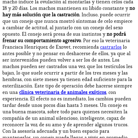
macho induce la ovulación al montarlas y tienen celos cada
18 y 20 días. Los machos mantienen su libido constante y
no
hay más solución que la castración
. Incluso, puede ocurrir
que un conejo que nunca mostró síntomas de celo empiece
a cambiar de actitud, al juntarlo con un conejo del sexo
opuesto. El conejo será presa de sus instintos y
no podrá
frenar su comportamiento agresivo
. Por eso la veterinaria
Francisca Henriquez de Exovet, recomienda
castrarlos
lo
antes posible y no pensar en deshacerse de ellos, ya que al
ser intervenidos pueden volver a ser los de antes. Los
machos pueden ser castrados una vez que los testículos les
bajan, lo que suele ocurrir a partir de los tres meses y las
hembras, con siete meses ya tienen edad suficiente para la
esterilización. Este tipo de operación debe hacerse siempre
en una
clínica veterinaria de animales exóticos
, con
experiencia. El efecto no es inmediato, los cambios pueden
tardar desde unos pocos días hasta 3 meses. Un conejo es
una buena mascota, sobre todo para quienes necesiten la
compañía de un animal silencioso, inteligente, capaz de
reconocer la voz de su amo y de aprender algunos trucos.
Con la asesoría adecuada y un buen espacio para
mantenerlos, un conejo puede llegar a vivir en promedio