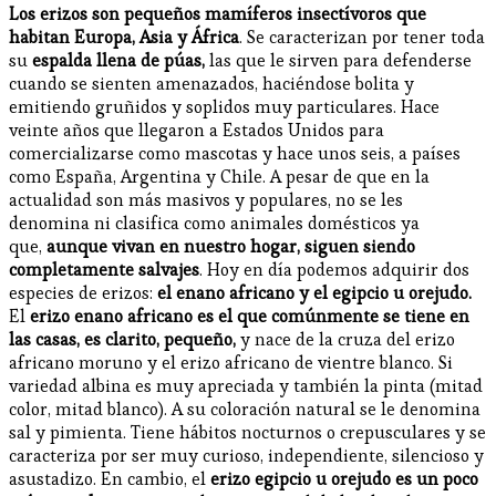
Los erizos son pequeños mamíferos insectívoros que
habitan Europa, Asia y África
. Se caracterizan por tener toda
su
espalda llena de púas,
las que le sirven para defenderse
cuando se sienten amenazados, haciéndose bolita y
emitiendo gruñidos y soplidos muy particulares. Hace
veinte años que llegaron a Estados Unidos para
comercializarse como mascotas y hace unos seis, a países
como España, Argentina y Chile. A pesar de que en la
actualidad son más masivos y populares, no se les
denomina ni clasifica como animales domésticos ya
que,
aunque vivan en nuestro hogar, siguen siendo
completamente salvajes
. Hoy en día podemos adquirir dos
especies de erizos:
el enano africano y el egipcio u orejudo.
El
erizo enano africano es el que comúnmente se tiene en
las casas, es clarito, pequeño,
y nace de la cruza del erizo
africano moruno y el erizo africano de vientre blanco. Si
variedad albina es muy apreciada y también la pinta (mitad
color, mitad blanco). A su coloración natural se le denomina
sal y pimienta. Tiene hábitos nocturnos o crepusculares y se
caracteriza por ser muy curioso, independiente, silencioso y
asustadizo. En cambio, el
erizo egipcio u orejudo es un poco