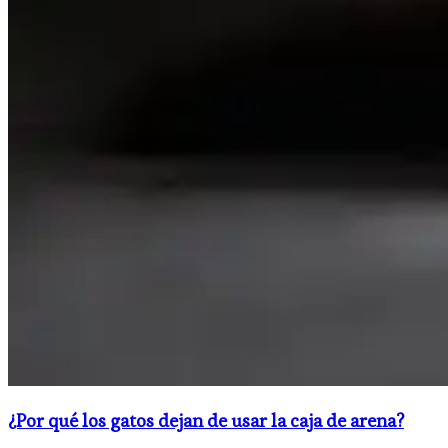
¿Por qué los gatos dejan de usar la caja de arena?