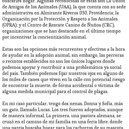
buscarles hogar. Algunas reconocidas de éstas son La Unión
de Amigos de los Animales (UAA), la que cuenta con su sede
administrativa en Almirante Riveros 030, Providencia; la
Organización por la Protección y Respeto a los Animales
(OPRA); y el Centro de Rescate Canino de Ñuñoa (CRC),
organizaciones que se han destacado en el último tiempo
por incentivar la concientización animal.
Estas son las opciones más recurrentes y efectivas a la hora
de ayudar en la adopción animal, sin embargo, las perreras
o recintos establecidos no son los únicos lugares donde
podemos apoyar y contribuir a una problemática ya social
del país. También podemos fijar nuestros ojos en alguno de
los miles de canes que viven en la calle con potencial riesgo
de encontrar la muerte, de forma accidental o víctima de
alguna medida municipal para el control de plagas.
En mi caso particular, tengo dos nenas, Donna y Sofía, más
un gato, llamado Lucas. Los tres fueron adoptados, aunque
de manera informal. La primera, una pastora alemana, se
cruzó en el camino de mi familia en una feria libre, donde
una pareja buscaba hogar para los cachorros de su mascota.