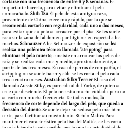
cortarse con una frecuencia de entre 6 y 8 semanas.
Es
importante hacerlo, para evitar y eliminar el pelo
enmarañado.
Shih Tzu
El pelo de esta antigua raza,
proveniente de China, crece muy rápido, por lo que se
recomienda cortarlo con regularidad, cada uno o dos meses
,
para evitar que su pelo se arrastre por el piso. Se les suele
rasurar la zona del abdomen por higiene, en especial a los
machos.
Schnauzer
A los Schnauzer de exposición se
les
realiza una polémica técnica llamada “stripping”
para
eliminar el pelo muerto
; consiste en arrancar los pelos de
raíz y se realiza cada mes y medio, aproximadamente, a
partir de los tres meses. En caso de perros de compañía, el
stripping no se suele hacer y sólo se les corta el pelo cada
tres o cuatro meses.
Australian Silky Terrier
El caso del
llamado Aussie Silky, es parecido al del Yorky, de quien se
cree que desciende. El pelo necesita mucho cuidado, pero no
se corta con mucha frecuencia. De todos modos,
la
frecuencia de corte depende del largo del pelo, que queda a
decisión del dueño.
Se suele dejar su sedoso pelo más bien
corto, para facilitar su movimiento. Bichón Maltés Para
mantener el característico pelo liso del Maltés, se les corta
lo más lejos de la raíz posible, por lo que la periodicidad de