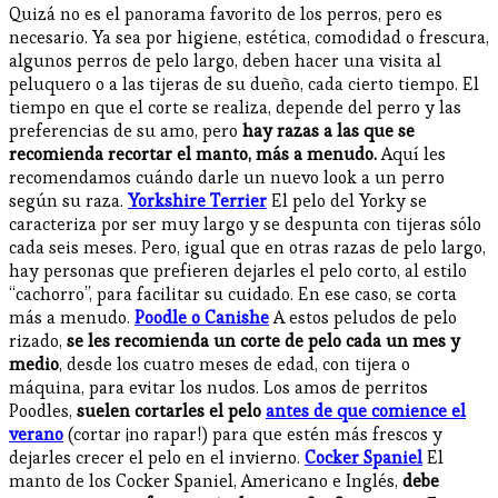
Quizá no es el panorama favorito de los perros, pero es
necesario. Ya sea por higiene, estética, comodidad o frescura,
algunos perros de pelo largo, deben hacer una visita al
peluquero o a las tijeras de su dueño, cada cierto tiempo. El
tiempo en que el corte se realiza, depende del perro y las
preferencias de su amo, pero
hay razas a las que se
recomienda recortar el manto, más a menudo.
Aquí les
recomendamos cuándo darle un nuevo look a un perro
según su raza.
Yorkshire Terrier
El pelo del Yorky se
caracteriza por ser muy largo y se despunta con tijeras sólo
cada seis meses. Pero, igual que en otras razas de pelo largo,
hay personas que prefieren dejarles el pelo corto, al estilo
“cachorro”, para facilitar su cuidado. En ese caso, se corta
más a menudo.
Poodle o Canishe
A estos peludos de pelo
rizado,
se les recomienda un corte de pelo cada un mes y
medio
, desde los cuatro meses de edad, con tijera o
máquina, para evitar los nudos. Los amos de perritos
Poodles,
suelen cortarles el pelo
antes de que comience el
verano
(cortar ¡no rapar!) para que estén más frescos y
dejarles crecer el pelo en el invierno.
Cocker Spaniel
El
manto de los Cocker Spaniel, Americano e Inglés,
debe