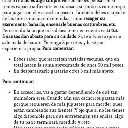
cachorrito
no es algo simple.
No sólo debes pensar en si
tienes espacio suficiente en tu casa o si contarás con tiempo
para jugar con él y sacarlo a pasear. También debes ocuparte
de las tareas no tan entretenidas, como
recoger su
excremento, bañarlo, enseñarle buenas costumbres, etc.
Pero sin duda lo que más debes tener en cuenta es
si tus
finanzas dan abasto para su cuidado
. Si, te advierto que no
sale nada de barato. Yo tengo 2 perritas y lo sé por
experiencia propia.
Para comenzar:
Debes saber que necesitan variadas vacunas, que en
total hacen la suma aproximada de unos 60 mil pesos.
En desparasitarlo gastarás otros 5 mil más aprox.
Para continuar:
En accesorios, vas a gastar dependiendo de qué tan
mimadora eres. Cuando aún son cachorros gastas más,
porque requieren de más juguetes para morder pues
están cambiando sus dientes. Y ojo que si no les tienes
algo disponible para que entretengan sus encías, algo
de tu patio terminará mordido y roto.