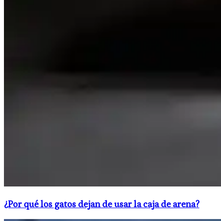
¿Por qué los gatos dejan de usar la caja de arena?