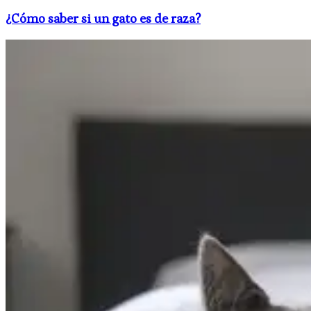
​¿Cómo saber si un gato es de raza?