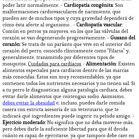
poder latir normalmente. -
Cardiopatía congénita
: Son
malformaciones cardiovasculares de nacimiento, que
pueden ser de muchos tipos y cuya gravedad dependerá de
cómo ésta afecte al organismo . -
Cardiopatía vascular
:
Común en perros ya mayores, en los que las válvulas del
corazón se van degenerando progresivamente. -
Gusano del
corazón
: Se trata de un parásito que vive en el interior del
corazón del perro, conocido clínicamente como "Filaria" y,
generalmente, transmitido por diferentes tipos de
mosquitos.
Cuidados para cardíacos
-
Alimentación
: Existen
alimentos especiales para cardíacos dentro de las marcas
más conocidas. Estos son muy recomendables, ya que
contienen todos los nutrientes necesarios y no tienen sal. Si
a tu perro le diagnostican alguna patología cardiaca, debes
evitar darle alimentos que contengan sodio. Asimismo,
debes evitar la obesidad
e, incluso, puedes darle comida
casera con estricta asesoría de un veterinario, que te
indicará qué ingredientes puede ingerir tu peludo amigo. -
Ejercicio moderado
: No significa que no deba moverse más,
pero debes darle la suficiente libertad para que él decida
cuánto es capaz de ejercitarse, ya que tampoco debe caer en