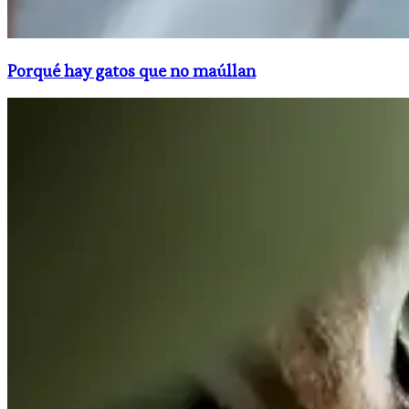
Porqué hay gatos que no maúllan