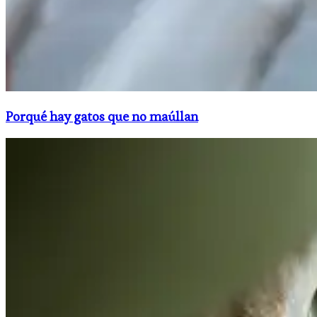
Porqué hay gatos que no maúllan