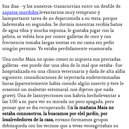
Sus días –y los nuestros-transcurrían entre un desfile de
zapatos mordidos
,levantarnos muy temprano y
laimportante tarea de no dejarcomida a su vista, porque
ladevoraba en segundos. Se dormía mientras recibía baños
de agua tibia y mucha espuma, le gustaba jugar con la
pelota, se volvía loca por comer galletas de coco y con
frecuencia tomaba largas siestas en mi cama sin pedir
ningún permiso. Yo estaba perdidamente enamorada.
Una noche Maia no quiso comer,ni siquiera sus preciadas
galletas -eso puede dar una idea de lo mal que estaba- fue
hospitalizada en una clínica veterinaria y dada de alta aldía
siguiente, conindicaciones de inyectarla endeterminadas
horas (aparentemente había comido algún insecto y éste le
ocasionó un malestar estomacal, nos dijeron que nada
grave). Una de lasinyecciones nos habría hecholevantar a
las 3:00 a.m. para ver su mirada un poco apagada, pero
pensar que se iba recuperando. E
n la mañana Maia no
estaba connosotros, la buscamos por elel jardín, por
losalrededores de la casa,
envano formamos grupos
debúsqueda con los vecinos que a vivas vocesgritaban su