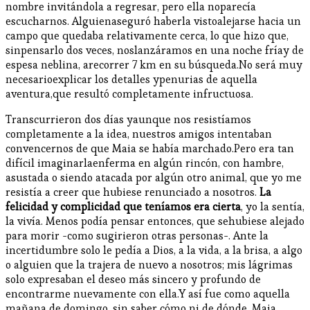
nombre invitándola a regresar, pero ella noparecía
escucharnos. Alguienaseguró haberla vistoalejarse hacia un
campo que quedaba relativamente cerca, lo que hizo que,
sinpensarlo dos veces, noslanzáramos en una noche fríay de
espesa neblina, arecorrer 7 km en su búsqueda.No será muy
necesarioexplicar los detalles ypenurias de aquella
aventura,que resultó completamente infructuosa.
Transcurrieron dos días yaunque nos resistíamos
completamente a la idea, nuestros amigos intentaban
convencernos de que Maia se había marchado.Pero era tan
difícil imaginarlaenferma en algún rincón, con hambre,
asustada o siendo atacada por algún otro animal, que yo me
resistía a creer que hubiese renunciado a nosotros.
La
felicidad y complicidad que teníamos era cierta
, yo la sentía,
la vivía. Menos podía pensar entonces, que sehubiese alejado
para morir -como sugirieron otras personas-. Ante la
incertidumbre solo le pedía a Dios, a la vida, a la brisa, a algo
o alguien que la trajera de nuevo a nosotros; mis lágrimas
solo expresaban el deseo más sincero y profundo de
encontrarme nuevamente con ella.Y así fue como aquella
mañana de domingo, sin saber cómo ni de dónde, Maia