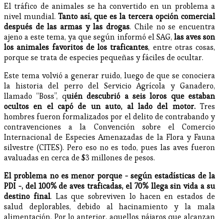
El tráfico de animales se ha convertido en un problema a
nivel mundial.
Tanto así, que es la tercera opción comercial
después de las armas y las drogas
. Chile no se encuentra
ajeno a este tema, ya que según informó el SAG,
las aves son
los animales favoritos de los traficantes
, entre otras cosas,
porque se trata de especies pequeñas y fáciles de ocultar.
Este tema volvió a generar ruido, luego de que se conociera
la historia del perro del Servicio Agrícola y Ganadero,
llamado “Boss”, q
uién descubrió a seis loros que estaban
ocultos en el capó de un auto, al lado del motor.
Tres
hombres fueron formalizados por el delito de contrabando y
contravenciones a la Convención sobre el Comercio
Internacional de Especies Amenazadas de la Flora y Fauna
silvestre (CITES). Pero eso no es todo, pues las aves fueron
avaluadas en cerca de $3 millones de pesos.
El problema no es menor porque - según estadísticas de la
PDI -, del 100% de aves traficadas, el 70% llega sin vida a su
destino final
. Las que sobreviven lo hacen en estados de
salud deplorables, debido al hacinamiento y la mala
alimentación. Por lo anterior, aquellos pájaros que alcanzan