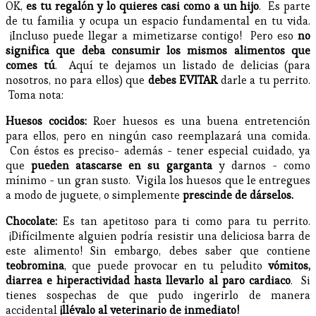
OK,
es tu regalón y lo quieres casi como a un hijo
. Es parte
de tu familia y ocupa un espacio fundamental en tu vida.
¡Incluso puede llegar a mimetizarse contigo! Pero eso
no
significa que deba consumir los mismos alimentos que
comes tú
. Aquí te dejamos un listado de delicias (para
nosotros, no para ellos) que
debes EVITAR
darle a tu perrito.
Toma nota:
Huesos cocidos:
Roer huesos es una buena entretención
para ellos, pero en ningún caso reemplazará una comida.
Con éstos es preciso- además - tener especial cuidado, ya
que
pueden atascarse en su garganta
y darnos - como
mínimo - un gran susto. Vigila los huesos que le entregues
a modo de juguete, o simplemente
prescinde de dárselos.
Chocolate:
Es tan apetitoso para ti como para tu perrito.
¡Difícilmente alguien podría resistir una deliciosa barra de
este alimento! Sin embargo, debes saber que contiene
teobromina
, que puede provocar en tu peludito
vómitos,
diarrea e hiperactividad hasta llevarlo al paro cardiaco
. Si
tienes sospechas de que pudo ingerirlo de manera
accidental
¡llévalo al veterinario de inmediato!