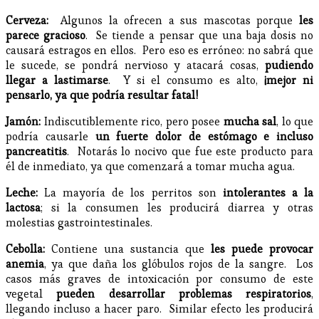
Cerveza:
Algunos la ofrecen a sus mascotas porque
les
parece gracioso
. Se tiende a pensar que una baja dosis no
causará estragos en ellos. Pero eso es erróneo: no sabrá que
le sucede, se pondrá nervioso y atacará cosas,
pudiendo
llegar a lastimarse
. Y si el consumo es alto,
¡mejor ni
pensarlo, ya que podría resultar fatal!
Jamón:
Indiscutiblemente rico, pero posee
mucha sal
, lo que
podría causarle
un fuerte dolor de estómago e incluso
pancreatitis
. Notarás lo nocivo que fue este producto para
él de inmediato, ya que comenzará a tomar mucha agua.
Leche:
La mayoría de los perritos son
intolerantes a la
lactosa
; si la consumen les producirá diarrea y otras
molestias gastrointestinales.
Cebolla:
Contiene una sustancia que
les puede provocar
anemia
, ya que daña los glóbulos rojos de la sangre. Los
casos más graves de intoxicación por consumo de este
vegetal
pueden desarrollar problemas respiratorios
,
llegando incluso a hacer paro. Similar efecto les producirá