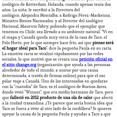
zoológico de Rotterdam, Holanda, cuando apenas tenía dos
años. La niña, le escribió a la Directora del
zoológico, Alejandra Montalba; a Rodrigo Pérez-Mackenna,
Ministro Bienes Nacionales; y al Director del zoológico
Nacional, Mauricio Fabry; pidiendo que el ejemplar que
tenemos en Chile, sea llevado a su ambiente natural. "Vi en
el mapa y Canadá queda muy cerca de la casa de Taco, el
Polo Norte, por lo que siempre hace frío, así que
pienso será
el hogar ideal para Taco
", dice la pequeña Paula en su carta.
La emotiva carta se viralizó rápidamente por las redes
sociales, lo que motivó que se creara una
petición oficial en
el sitio change.org
(organización que ayuda a las personas
alrededor de todo el mundo, a unirse por una causa
determinada, a través de firmas online) para que el oso
polar viaje a Canadá. Uno de los interesados en quedarse
con la "custodia" de Taco, es el zoológico de Buenos Aires,
donde vivió "Winner", que era medio hermano de Taco, pero
que
falleció en 2012 producto de una ola de calor
que afectó
a la ciudad trasandina. ¿Te parece que sería buena idea que
Taco se fuera a vivir al otro lado de la cordillera? Si quieres
apoyar la causa de la pequeña Paula y ayudar a Taco a que