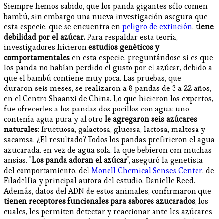
Siempre hemos sabido, que los panda gigantes sólo comen
bambú, sin embargo una nueva investigación asegura que
esta especie, que se encuentra en
peligro de extinción
,
tiene
debilidad por el azúcar.
Para respaldar esta teoría,
investigadores hicieron
estudios genéticos y
comportamentales
en esta especie, preguntándose si es que
los panda no habían perdido el gusto por el azúcar, debido a
que el bambú contiene muy poca. Las pruebas, que
duraron seis meses, se realizaron a 8 pandas de 3 a 22 años,
en el Centro Shaanxi de China. Lo que hicieron los expertos,
fue ofrecerles a los pandas dos pocillos con agua; uno
contenía agua pura y al otro
le agregaron seis azúcares
naturales
: fructuosa, galactosa, glucosa, lactosa, maltosa y
sacarosa. ¿El resultado? Todos los pandas prefirieron el agua
azucarada, en vez de agua sola, la que bebieron con muchas
ansias. "
Los panda adoran el azúcar
", aseguró la genetista
del comportamiento, del
Monell Chemical Senses Center
, de
Filadelfia y principal autora del estudio, Danielle Reed.
Además, datos del ADN de estos animales, confirmaron que
tienen receptores funcionales para sabores azucarados
, los
cuales, les permiten detectar y reaccionar ante los azúcares