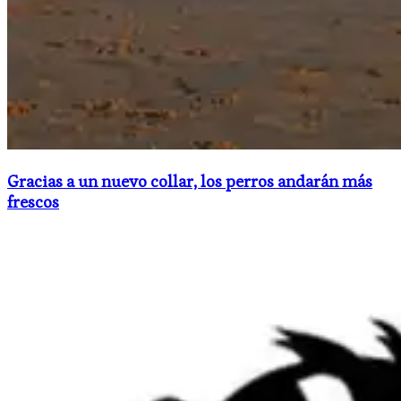
Gracias a un nuevo collar, los perros andarán más
frescos