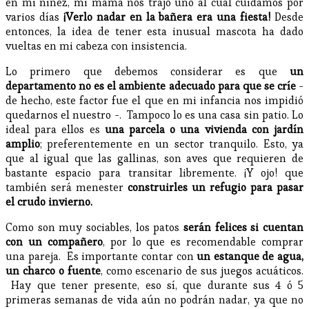
en mi niñez, mi mamá nos trajo uno al cual cuidamos por
varios días
¡Verlo nadar en la bañera era una fiesta!
Desde
entonces, la idea de tener esta inusual mascota ha dado
vueltas en mi cabeza con insistencia.
Lo primero que debemos considerar es que
un
departamento no es el ambiente adecuado para que se críe
-
de hecho, este factor fue el que en mi infancia nos impidió
quedarnos el nuestro -. Tampoco lo es una casa sin patio. Lo
ideal para ellos es
una parcela o una vivienda con jardín
amplio
; preferentemente en un sector tranquilo. Esto, ya
que al igual que las gallinas, son aves que requieren de
bastante espacio para transitar libremente. ¡Y ojo! que
también será menester
construirles un refugio para pasar
el crudo invierno.
Como son muy sociables, los patos
serán felices si cuentan
con un compañero
, por lo que es recomendable comprar
una pareja. Es importante contar con
un estanque de agua,
un charco o fuente
, como escenario de sus juegos acuáticos.
Hay que tener presente, eso sí, que durante sus 4 ó 5
primeras semanas de vida aún no podrán nadar, ya que no