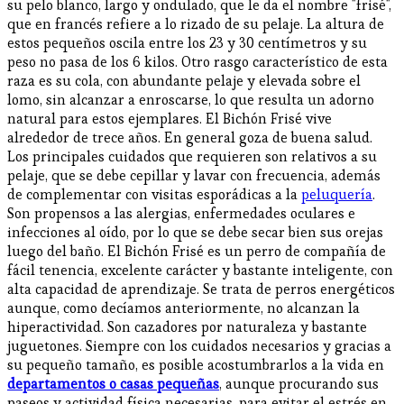
su pelo blanco, largo y ondulado, que le da el nombre "frisé",
que en francés refiere a lo rizado de su pelaje. La altura de
estos pequeños oscila entre los 23 y 30 centímetros y su
peso no pasa de los 6 kilos. Otro rasgo característico de esta
raza es su cola, con abundante pelaje y elevada sobre el
lomo, sin alcanzar a enroscarse, lo que resulta un adorno
natural para estos ejemplares. El Bichón Frisé vive
alrededor de trece años. En general goza de buena salud.
Los principales cuidados que requieren son relativos a su
pelaje, que se debe cepillar y lavar con frecuencia, además
de complementar con visitas esporádicas a la
peluquería
.
Son propensos a las alergias, enfermedades oculares e
infecciones al oído, por lo que se debe secar bien sus orejas
luego del baño. El Bichón Frisé es un perro de compañía de
fácil tenencia, excelente carácter y bastante inteligente, con
alta capacidad de aprendizaje. Se trata de perros energéticos
aunque, como decíamos anteriormente, no alcanzan la
hiperactividad. Son cazadores por naturaleza y bastante
juguetones. Siempre con los cuidados necesarios y gracias a
su pequeño tamaño, es posible acostumbrarlos a la vida en
departamentos o casas pequeñas
, aunque procurando sus
paseos y actividad física necesarias, para evitar el estrés en