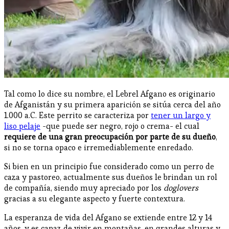
Tal como lo dice su nombre, el Lebrel Afgano es originario
de Afganistán y su primera aparición se sitúa cerca del año
1.000 a.C. Este perrito se caracteriza por
tener un largo y
liso pelaje
-que puede ser negro, rojo o crema- el cual
requiere de una gran preocupación por parte de su dueño
,
si no se torna opaco e irremediablemente enredado.
Si bien en un principio fue considerado como un perro de
caza y pastoreo, actualmente sus dueños le brindan un rol
de compañía, siendo muy apreciado por los
doglovers
gracias a su elegante aspecto y fuerte contextura.
La esperanza de vida del Afgano se extiende entre 12 y 14
años, y es capaz de vivir en montañas, en grandes alturas y