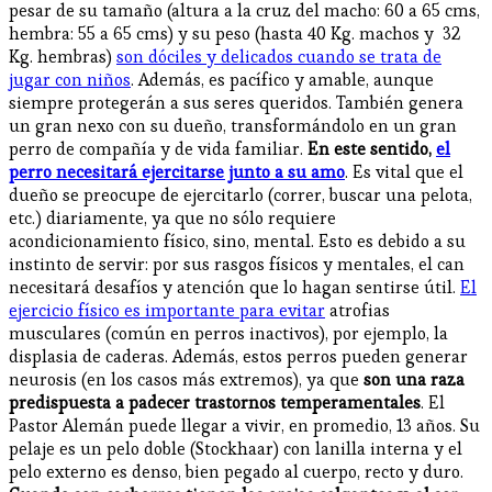
pesar de su tamaño (altura a la cruz del macho: 60 a 65 cms,
hembra: 55 a 65 cms) y su peso (hasta 40 Kg. machos y 32
Kg. hembras)
son dóciles y delicados cuando se trata de
jugar con niños
. Además, es pacífico y amable, aunque
siempre protegerán a sus seres queridos. También genera
un gran nexo con su dueño, transformándolo en un gran
perro de compañía y de vida familiar.
En este sentido,
el
perro necesitará ejercitarse junto a su amo
. Es vital que el
dueño se preocupe de ejercitarlo (correr, buscar una pelota,
etc.) diariamente, ya que no sólo requiere
acondicionamiento físico, sino, mental. Esto es debido a su
instinto de servir: por sus rasgos físicos y mentales, el can
necesitará desafíos y atención que lo hagan sentirse útil.
El
ejercicio físico es importante para evitar
atrofias
musculares (común en perros inactivos), por ejemplo, la
displasia de caderas. Además, estos perros pueden generar
neurosis (en los casos más extremos), ya que
son una raza
predispuesta a padecer trastornos temperamentales
. El
Pastor Alemán puede llegar a vivir, en promedio, 13 años. Su
pelaje es un pelo doble (Stockhaar) con lanilla interna y el
pelo externo es denso, bien pegado al cuerpo, recto y duro.