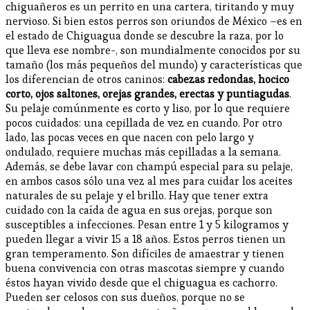
chiguañeros es un perrito en una cartera, tiritando y muy
nervioso. Si bien estos perros son oriundos de México –es en
el estado de Chiguagua donde se descubre la raza, por lo
que lleva ese nombre-, son mundialmente conocidos por su
tamaño (los más pequeños del mundo) y características que
los diferencian de otros caninos:
cabezas redondas, hocico
corto, ojos saltones, orejas grandes, erectas y puntiagudas
.
Su pelaje comúnmente es corto y liso, por lo que requiere
pocos cuidados: una cepillada de vez en cuando. Por otro
lado, las pocas veces en que nacen con pelo largo y
ondulado, requiere muchas más cepilladas a la semana.
Además, se debe lavar con champú especial para su pelaje,
en ambos casos sólo una vez al mes para cuidar los aceites
naturales de su pelaje y el brillo. Hay que tener extra
cuidado con la caída de agua en sus orejas, porque son
susceptibles a infecciones. Pesan entre 1 y 5 kilogramos y
pueden llegar a vivir 15 a 18 años. Estos perros tienen un
gran temperamento. Son difíciles de amaestrar y tienen
buena convivencia con otras mascotas siempre y cuando
éstos hayan vivido desde que el chiguagua es cachorro.
Pueden ser celosos con sus dueños, porque no se