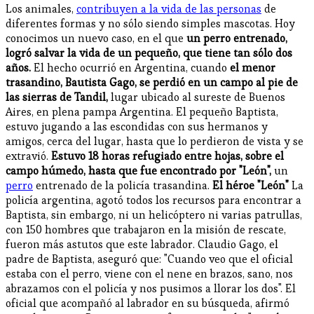
Los animales,
contribuyen a la vida de las personas
de
diferentes formas y no sólo siendo simples mascotas. Hoy
conocimos un nuevo caso, en el que
un perro entrenado,
logró salvar la vida de un pequeño, que tiene tan sólo dos
años.
El hecho ocurrió en Argentina, cuando
el menor
trasandino, Bautista Gago, se perdió en un campo al pie de
las sierras de Tandil,
lugar ubicado al sureste de Buenos
Aires, en plena pampa Argentina. El pequeño Baptista,
estuvo jugando a las escondidas con sus hermanos y
amigos, cerca del lugar, hasta que lo perdieron de vista y se
extravió.
Estuvo 18 horas refugiado entre hojas, sobre el
campo húmedo, hasta que fue encontrado por "León",
un
perro
entrenado de la policía trasandina.
El héroe "León"
La
policía argentina, agotó todos los recursos para encontrar a
Baptista, sin embargo, ni un helicóptero ni varias patrullas,
con 150 hombres que trabajaron en la misión de rescate,
fueron más astutos que este labrador. Claudio Gago, el
padre de Baptista, aseguró que: "Cuando veo que el oficial
estaba con el perro, viene con el nene en brazos, sano, nos
abrazamos con el policía y nos pusimos a llorar los dos". El
oficial que acompañó al labrador en su búsqueda, afirmó