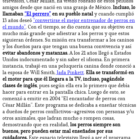
televisión, César Millán, ha vivido rodeado de estos peludos
amigos desde que nació en una granja de México.
Incluso, lo
llamaban
“El perrero”
en su pueblo natal
y cuando cumplió
13 años deseó
“convertirse el mejor entrenador de perros en
el mundo”
. Con el tiempo, se dio cuenta que su objetivo era
mucho más grande que adiestrar a los perros y que estos
siguieran órdenes. Su misión era transformar a los caninos
y los dueños para que tengan una buena convivencia y así
evitar abandonos y matanzas.
A los 21 años llegó a Estados
Unidos indocumentado y sin saber el idioma. En primera
instancia, trabajó en una peluquería canina donde conoció a
la esposa de Will Smith,
Jada Pinkett
.
Ella se transformó en
el motor para que él llegara a la TV, incluso, pagándole
clases de inglés
, pues según ella era lo primero que debía
hacer para entrar en la pantalla chica. Luego de esto, se
comenzó a emitir en 2004 “El encantador de perros con
César Millán”. Este programa se dedicaba a enseñar técnicas
a dueños de perros conflictivos–agresivos con personas y/u
otros animales, que ladran mucho o rompen cosas,
demostrando que en realidad,
los perros siempre son
buenos, pero pueden estar mal enseñados por sus
cuidadores.
Este espacio televisivo llegó a ser el programa