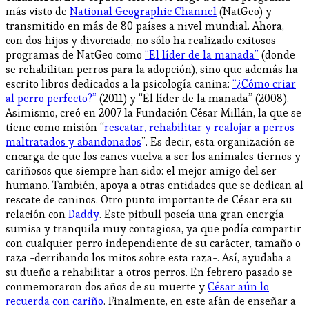
más visto de
National Geographic Channel
(NatGeo) y
transmitido en más de 80 países a nivel mundial. Ahora,
con dos hijos y divorciado, no sólo ha realizado exitosos
programas de NatGeo como
“El líder de la manada”
(donde
se rehabilitan perros para la adopción), sino que además ha
escrito libros dedicados a la psicología canina:
“¿Cómo criar
al perro perfecto?”
(2011) y “El líder de la manada” (2008).
Asimismo, creó en 2007 la Fundación César Millán, la que se
tiene como misión “
rescatar, rehabilitar y realojar a perros
maltratados y abandonados
”. Es decir, esta organización se
encarga de que los canes vuelva a ser los animales tiernos y
cariñosos que siempre han sido: el mejor amigo del ser
humano. También, apoya a otras entidades que se dedican al
rescate de caninos. Otro punto importante de César era su
relación con
Daddy
. Este pitbull poseía una gran energía
sumisa y tranquila muy contagiosa, ya que podía compartir
con cualquier perro independiente de su carácter, tamaño o
raza -derribando los mitos sobre esta raza-. Así, ayudaba a
su dueño a rehabilitar a otros perros. En febrero pasado se
conmemoraron dos años de su muerte y
César aún lo
recuerda con cariño
. Finalmente, en este afán de enseñar a