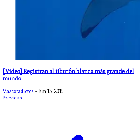
[Video] Registran al tiburón blanco más grande del
mundo
Mascotadictos
- Jun 13, 2015
Previous