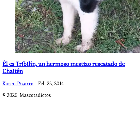
Él es Tribilín, un hermoso mestizo rescatado de
Chaitén
Karen Pizarro
- Feb 23, 2014
© 2026,
Mascotadictos