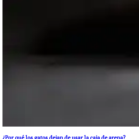
¿Por qué los gatos dejan de usar la caja de arena?