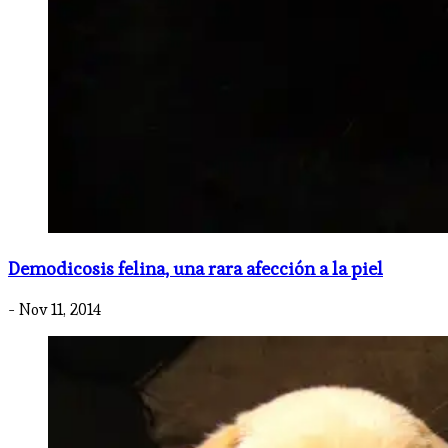
Demodicosis felina, una rara afección a la piel
- Nov 11, 2014