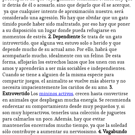
ir detrás de él o acosarlo, sino que dejarlo que él se acerque,
ya que cualquier intento de aproximación nuestro, será
considerado una agresión. No hay que olvidar que un gato
tímido puede haber sido maltratado, por eso hay que poner
a su disposición un lugar donde pueda refugiarse en
momentos de estrés.
2. Dependiente
Se trata de un gato
introvertido, que alguna vez estuvo solo o herido y que
depende mucho de su actual amo. Por ello, habrá que
acompañarlo mucho, idealmente con un felino. De esta
forma, aflojarán los estrechos lazos que los unen con sus
amos y aprenderán a ser más sociables e independientes.
Cuando se tiene a alguien de la misma especie para
compartir juegos, el animalito se vuelve más abierto y no
necesita impacientemente los cariños de su amo.
3.
Extrovertido
Los
mininos activos
, crecen hasta convertirse
en animales que despliegan mucha energía. Se recomienda
enderezar su comportamiento desde muy pequeños y, si
son muy hiperactivos, tenerles una colección de juguetes
para calmarlos un poco. Además, hay que evitar
mantenerlos encerrados mucho tiempo, ya que la soledad
sólo contribuye a aumentar su nerviosismo.
4. Vagabundo