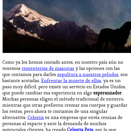
Como ya les hemos contado antes, en nuestro país aún no
tenemos
cementerios de mascotas
y las opciones con las
que contamos para darles
sepultura a nuestros peludos
, son
bastante acotadas.
Enfrentar la muerte de ellos
, ya es un
paso muy difícil, pero existe un servicio en Estados Unidos,
que puede cambiar esa experiencia en algo
esperanzador
.
Muchas personas eligen el método tradicional de entierro,
mientras que otras prefieren cremar sus cuerpos y guardar
los restos, pero ahora te contamos de una singular
alternativa.
Celestis
es una empresa que envía cenizas de
personas al espacio y ante la demanda de muchos
potenciales clientes, ha creado
Celestis Pets
, por lo que