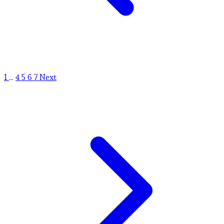
1
...
4
5
6
7
Next