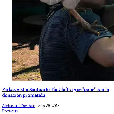
​Farkas visita Santuario Tía Clafira y se "pone" con la
donación prometida
Alejandra Escobar
- Sep 29, 2015
Previous