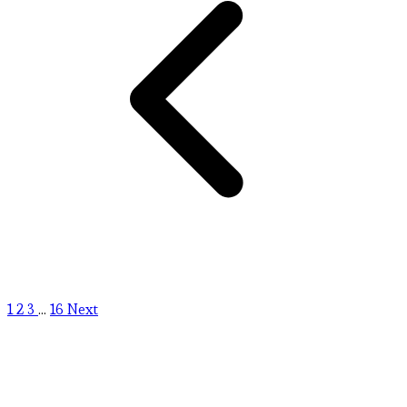
1
2
3
...
16
Next