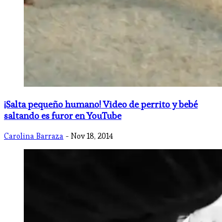
¡Salta pequeño humano! Video de perrito y bebé
saltando es furor en YouTube
Carolina Barraza
- Nov 18, 2014